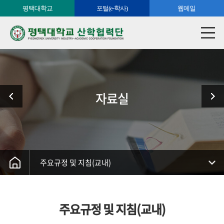
평택대학교
포털(e-학사)
웹메일
자료실
주요규정 및 지침(교내)
주요규정 및 지침(교내)