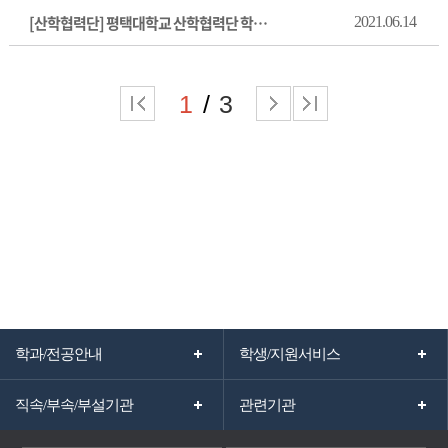
[산학협력단] 평택대학교 산학협력단 학생인건비 관리 규정
2021.06.14
1
3
학과/전공안내
학생/지원서비스
직속/부속/부설기관
관련기관