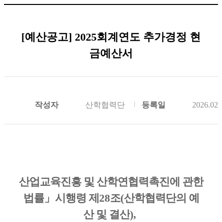
[예산공고] 2025회계연도 추가경정 현
금예산서
작성자
산학협력단
등록일
2026.02.
산업교육진흥 및 산학연협력촉진에 관한
법률
」
시행령 제
28
조
(
산학협력단의 예
산 및 결산
),